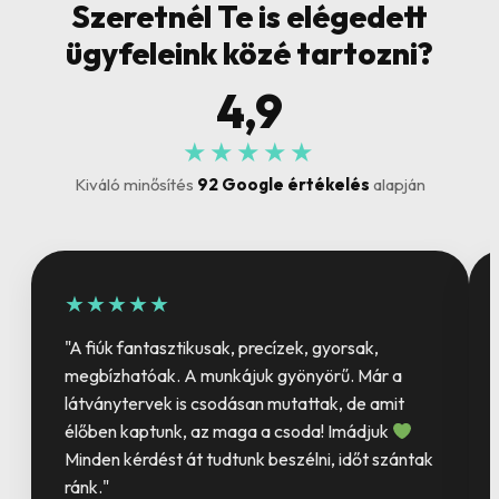
Szeretnél Te is elégedett
ügyfeleink közé tartozni?
4,9
★★★★★
Kiváló minősítés
92 Google értékelés
alapján
★★★★★
"A fiúk fantasztikusak, precízek, gyorsak,
megbízhatóak. A munkájuk gyönyörű. Már a
látványtervek is csodásan mutattak, de amit
élőben kaptunk, az maga a csoda! Imádjuk
Minden kérdést át tudtunk beszélni, időt szántak
ránk."