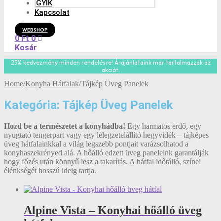
GYIK
Kapcsolat
WEBSHOP
0
Ft
0
Kosár
25% kedvezmény minden rendelésre! Árajánlataink már tartalmazzák az
akciót.
Home
/
Konyha Hátfalak
/
Tájkép Üveg Panelek
Kategória: Tájkép Üveg Panelek
Hozd be a természetet a konyhádba!
Egy harmatos erdő, egy
nyugtató tengerpart vagy egy lélegzetelállító hegyvidék – tájképes
üveg hátfalainkkal a világ legszebb pontjait varázsolhatod a
konyhaszekrényed alá. A hőálló edzett üveg paneleink garantálják
hogy főzés után könnyű lesz a takarítás. A hátfal időtálló, színei
élénkségét hosszú ideig tartja.
Alpine Vista – Konyhai hőálló üveg