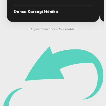
Dancs-Karcagi Mónika
← Lapozz a további értékelésekért →