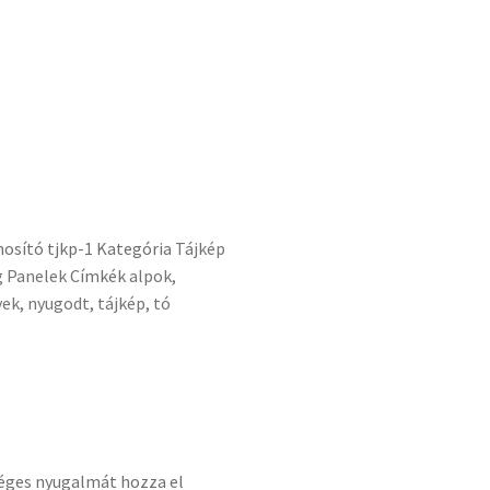
nosító
tjkp-1
Kategória
Tájkép
 Panelek
Címkék
alpok
,
yek
,
nyugodt
,
tájkép
,
tó
séges nyugalmát hozza el