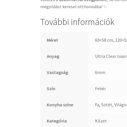
megoldást keresel otthonodba! ✨
További információk
Méret
60×58 cm, 120×5
Anyag
Ultra Clear (va
Vastagság
6mm
Szín
Fehér
Konyha színe
Fa, Sötét, Világo
Kategória
Kőzet