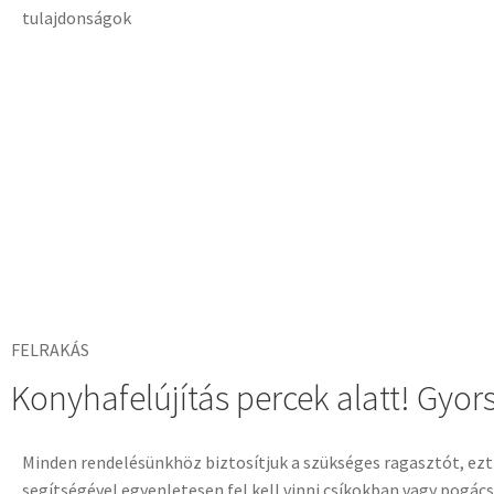
FELRAKÁS
Konyhafelújítás percek alatt! Gyors
Minden rendelésünkhöz biztosítjuk a szükséges ragasztót, ez
segítségével egyenletesen fel kell vinni csíkokban vagy pogác