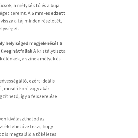
csok, a mélykék tó és a buja
séget teremt. A
6 mm-es edzett
vissza a táj minden részletét,
lyiséget.
y helyiséged megjelenését 6
üveg hátfallal!
A kristálytiszta
 élénkek, a színek mélyek és
edvességálló, ezért ideális
é, mosdó köré vagy akár
gzíthető, így a felszerelése
.
yen kiválaszthatod az
zték lehetővé teszi, hogy
oz is megtaláld a tökéletes