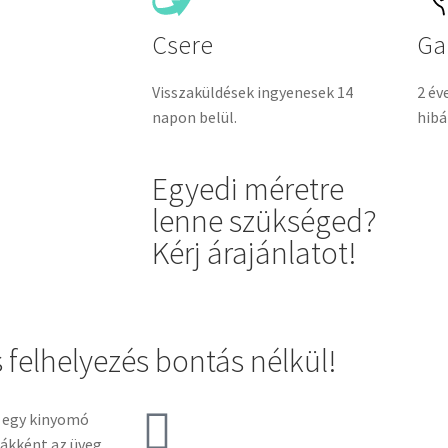
Csere
Ga
Visszaküldések ingyenesek 14
2 év
napon belül.
hibá
Egyedi méretre
lenne szükséged?
Kérj árajánlatot!
 felhelyezés bontás nélkül!
t egy kinyomó
sákként az üveg