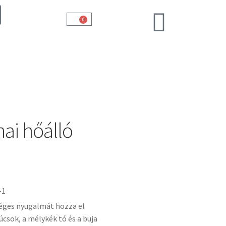
0
hai hőálló
-1
séges nyugalmát hozza el
csok, a mélykék tó és a buja