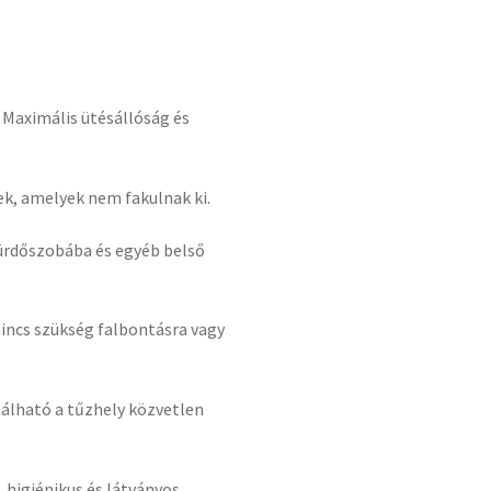
Maximális ütésállóság és
ek, amelyek nem fakulnak ki.
rdőszobába és egyéb belső
nincs szükség falbontásra vagy
lható a tűzhely közvetlen
s, higiénikus és látványos