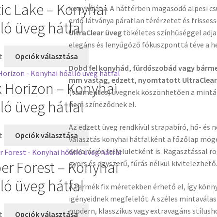
ic Lake – Konyhai
konyhájába. A háttérben magasodó alpesi csú
erdő látványa páratlan térérzetet és frisses
ló üveg hátfal
UltraClear üveg
tökéletes színhűséggel adja 
elegáns és lenyűgöző fókuszponttá téve a he
t
Opciók választása
Dobd fel konyhád, fürdőszobád vagy bármel
mm vastag, edzett, nyomtatott UltraClear 
 Horizon – Konyhai
(vasmentes) üvegnek köszönhetően a minták
ló üveg hátfal
nem színeződnek el.
Az edzett üveg rendkívül strapabíró, hő- és n
t
Opciók választása
választás konyhai hátfalként a főzőlap mög
dekorációs falfelületként is. Ragasztással rö
r Forest – Konyhai
gyors és egyszerű, fúrás nélkül kivitelezhető
ló üveg hátfal
A termék fix méretekben érhető el, így könn
igényeidnek megfelelőt. A széles mintaválas
modern, klasszikus vagy extravagáns stílush
t
Opciók választása