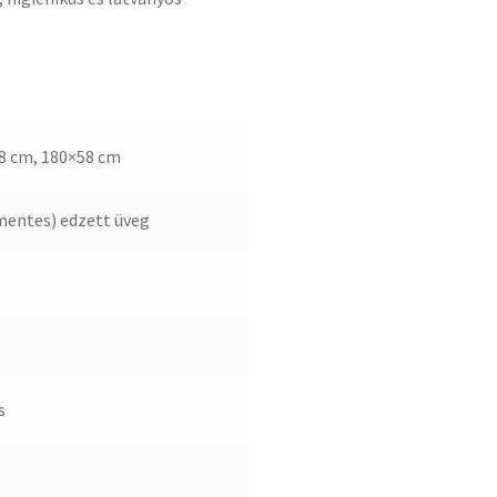
8 cm, 180×58 cm
smentes) edzett üveg
s