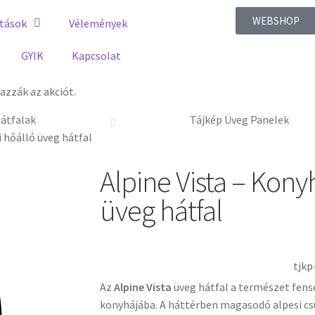
WEBSHOP
tások
Vélemények
GYIK
Kapcsolat
zzák az akciót.
átfalak
Tájkép Üveg Panelek
i hőálló üveg hátfal
Alpine Vista – Kony
üveg hátfal
tjkp
Az
Alpine Vista
üveg hátfal a természet fen
konyhájába. A háttérben magasodó alpesi csú