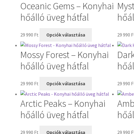
Oceanic Gems – Konyhai
Myst
hőálló üveg hátfal
hőál
29 990
Ft
Opciók választása
29 990
F
Mossy Forest – Konyhai
Dark
hőálló üveg hátfal
hőál
29 990
Ft
Opciók választása
29 990
F
Arctic Peaks – Konyhai
Ambe
hőálló üveg hátfal
hőál
29 990
Ft
Opciók választása
29 990
F