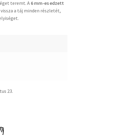
séget teremt. A
6 mm-es edzett
vissza a táj minden részletét,
lyiséget.
tus 23.