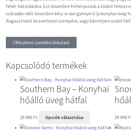
fehér hátoldalára. Ezt követően felhelyezzük a kívánt felületre
száradási időt követően kész is van gyönyörű új konyhai üveg h
Ragasztható közvetlenül csempére, vagy bármilyen stabil falf
Részletes szerelési útmutató
Kapcsolódó termékek
Southern Bay – Konyhai
Snow
hőálló üveg hátfal
hőál
29 990
Ft
Opciók választása
29 990
F