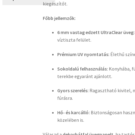
kiegészítőt.
Főbb jellemzők:
6 mm vastag edzett UltraClear üveg:
víztiszta felület.
Prémium UV nyomtatás:
Élethű szín
Sokoldalú felhasználás:
Konyhába, fü
terekbe egyaránt ajánlott.
Gyors szerelés:
Ragasztható kivitel, 
fúrásra.
Hő- és karcálló:
Biztonságosan haszná
közelében is.
Válaszd a
dekorhátfal üvegpanelt
, ha tartó