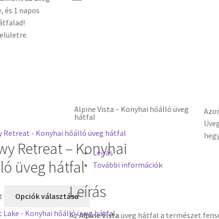
, és 1 napos
átfalad!
elületre.
Alpine Vista – Konyhai hőálló üveg
Azo
hátfal
Üveg
heg
y Retreat – Konyhai
Leírás
ló üveg hátfal
További információk
Leírás
t
Opciók választása
Az
Alpine Vista
üveg hátfal a természet fen