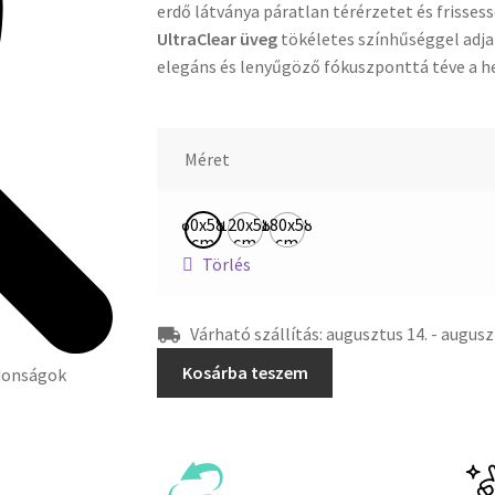
erdő látványa páratlan térérzetet és frisses
UltraClear üveg
tökéletes színhűséggel adja 
elegáns és lenyűgöző fókuszponttá téve a he
Méret
60x58
120x58
180x58
cm
cm
cm
Törlés
Várható szállítás: augusztus 14. - augusz
Kosárba teszem