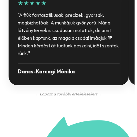
★★★★★
"A fiúk fantasztikusak, precízek, gyorsak,
megbízhatóak. A munkájuk gyönyörű. Már a
látványtervek is csodásan mutattak, de amit
élőben kaptunk, az maga a csoda! Imádjuk 💚
Minden kérdést át tudtunk beszélni, időt szántak
ránk."
Dancs-Karcagi Mónika
← Lapozz a további értékelésekért →