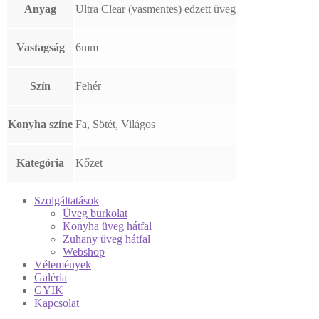
Anyag
Ultra Clear (vasmentes) edzett üveg
Vastagság
6mm
Szín
Fehér
Konyha színe
Fa, Sötét, Világos
Kategória
Kőzet
Szolgáltatások
Üveg burkolat
Konyha üveg hátfal
Zuhany üveg hátfal
Webshop
Vélemények
Galéria
GYIK
Kapcsolat