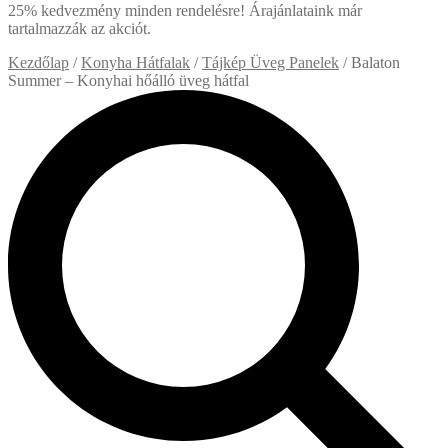
25% kedvezmény minden rendelésre! Árajánlataink már
tartalmazzák az akciót.
Kezdőlap
/
Konyha Hátfalak
/
Tájkép Üveg Panelek
/
Balaton
Summer – Konyhai hőálló üveg hátfal