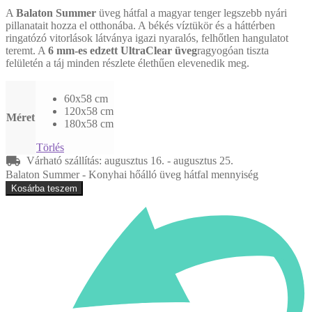
A
Balaton Summer
üveg hátfal a magyar tenger legszebb nyári
pillanatait hozza el otthonába. A békés víztükör és a háttérben
ringatózó vitorlások látványa igazi nyaralós, felhőtlen hangulatot
teremt. A
6 mm-es edzett UltraClear üveg
ragyogóan tiszta
felületén a táj minden részlete élethűen elevenedik meg.
60x58 cm
120x58 cm
Méret
180x58 cm
Törlés
Várható szállítás: augusztus 16. - augusztus 25.
Balaton Summer - Konyhai hőálló üveg hátfal mennyiség
Kosárba teszem