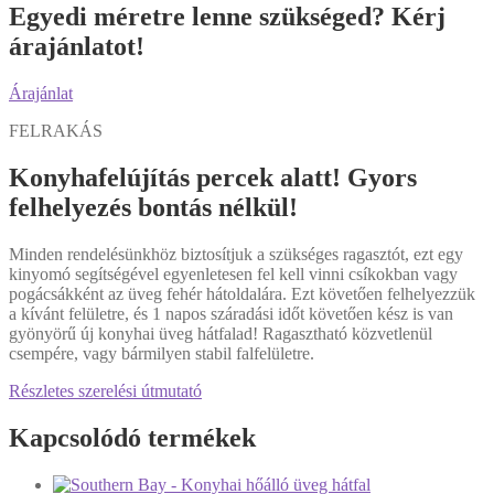
Egyedi méretre lenne szükséged? Kérj
árajánlatot!
Árajánlat
FELRAKÁS
Konyhafelújítás percek alatt! Gyors
felhelyezés bontás nélkül!
Minden rendelésünkhöz biztosítjuk a szükséges ragasztót, ezt egy
kinyomó segítségével egyenletesen fel kell vinni csíkokban vagy
pogácsákként az üveg fehér hátoldalára. Ezt követően felhelyezzük
a kívánt felületre, és 1 napos száradási időt követően kész is van
gyönyörű új konyhai üveg hátfalad! Ragasztható közvetlenül
csempére, vagy bármilyen stabil falfelületre.
Részletes szerelési útmutató
Kapcsolódó termékek