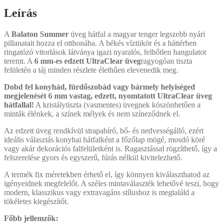
Leírás
A
Balaton Summer
üveg hátfal a magyar tenger legszebb nyári
pillanatait hozza el otthonába. A békés víztükör és a háttérben
ringatózó vitorlások látványa igazi nyaralós, felhőtlen hangulatot
teremt. A
6 mm-es edzett UltraClear üveg
ragyogóan tiszta
felületén a táj minden részlete élethűen elevenedik meg.
Dobd fel konyhád, fürdőszobád vagy bármely helyiséged
megjelenését 6 mm vastag, edzett, nyomtatott UltraClear üveg
hátfallal!
A kristálytiszta (vasmentes) üvegnek köszönhetően a
minták élénkek, a színek mélyek és nem színeződnek el.
Az edzett üveg rendkívül strapabíró, hő- és nedvességálló, ezért
ideális választás konyhai hátfalként a főzőlap mögé, mosdó köré
vagy akár dekorációs falfelületként is. Ragasztással rögzíthető, így a
felszerelése gyors és egyszerű, fúrás nélkül kivitelezhető.
A termék fix méretekben érhető el, így könnyen kiválaszthatod az
igényeidnek megfelelőt. A széles mintaválaszték lehetővé teszi, hogy
modern, klasszikus vagy extravagáns stílushoz is megtaláld a
tökéletes kiegészítőt.
Főbb jellemzők: