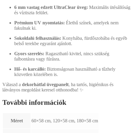
6 mm vastag edzett UltraClear üveg:
Maximális ütésállóság
és víztiszta felület.
Prémium UV nyomtatás:
Élethű színek, amelyek nem
fakulnak ki.
Sokoldalú felhasználás:
Konyhába, fürdőszobába és egyéb
belső terekbe egyaránt ajánlott.
Gyors szerelés:
Ragasztható kivitel, nincs szükség
falbontásra vagy fúrásra.
Hő- és karcálló:
Biztonságosan használható a tűzhely
közvetlen közelében is.
Válaszd a
dekorhátfal üvegpanelt
, ha tartós, higiénikus és
látványos megoldást keresel otthonodba! ✨
További információk
Méret
60×58 cm, 120×58 cm, 180×58 cm