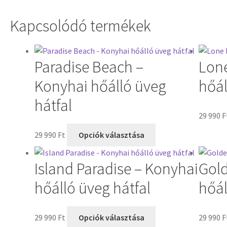
Kapcsolódó termékek
Paradise Beach –
Lone
Konyhai hőálló üveg
hőál
hátfal
29 990
F
29 990
Ft
Opciók választása
Island Paradise – Konyhai
Gold
hőálló üveg hátfal
hőál
29 990
Ft
Opciók választása
29 990
F