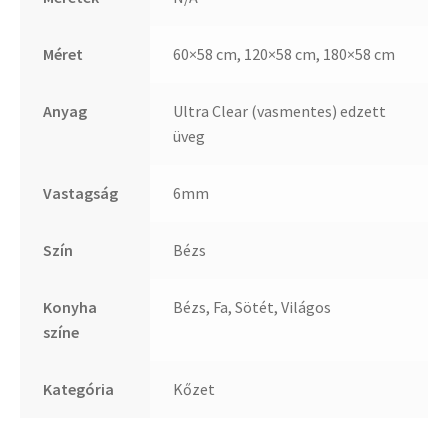
Méret
60×58 cm, 120×58 cm, 180×58 cm
Anyag
Ultra Clear (vasmentes) edzett
üveg
Vastagság
6mm
Szín
Bézs
Konyha
Bézs, Fa, Sötét, Világos
színe
Kategória
Kőzet