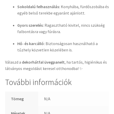
Sokoldalú felhasználás:
Konyhába, fürdőszobába és
egyéb belső terekbe egyaránt ajánlott.
Gyors szerelés:
Ragasztható kivitel, nincs szükség
falbontásra vagy fúrásra.
Hő- és karcálló:
Biztonságosan használható a
tűzhely közvetlen közelében is.
Válaszd a
dekorhátfal üvegpanelt
, ha tartós, higiénikus és
látványos megoldást keresel otthonodba! ✨
További információk
Tömeg
N/A
Méretek
N/A