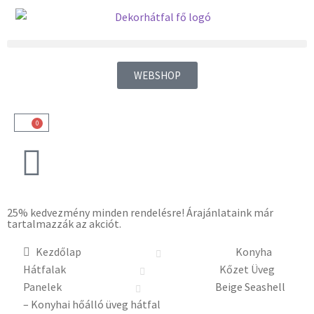
WEBSHOP
0
25% kedvezmény minden rendelésre! Árajánlataink már
tartalmazzák az akciót.
Kezdőlap
Konyha
Hátfalak
Kőzet Üveg
Panelek
Beige Seashell
– Konyhai hőálló üveg hátfal