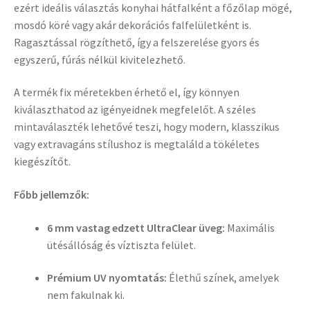
ezért ideális választás konyhai hátfalként a főzőlap mögé,
mosdó köré vagy akár dekorációs falfelületként is.
Ragasztással rögzíthető, így a felszerelése gyors és
egyszerű, fúrás nélkül kivitelezhető.
A termék fix méretekben érhető el, így könnyen
kiválaszthatod az igényeidnek megfelelőt. A széles
mintaválaszték lehetővé teszi, hogy modern, klasszikus
vagy extravagáns stílushoz is megtaláld a tökéletes
kiegészítőt.
Főbb jellemzők:
6 mm vastag edzett UltraClear üveg:
Maximális
ütésállóság és víztiszta felület.
Prémium UV nyomtatás:
Élethű színek, amelyek
nem fakulnak ki.