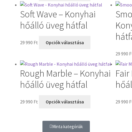
Soft Wave – Konyhai
Smo
hőálló üveg hátfal
Kony
hátf
29 990
Ft
Opciók választása
29 990
F
Rough Marble – Konyhai
Fair
hőálló üveg hátfal
hőál
29 990
Ft
Opciók választása
29 990
F
Minta kategóriák