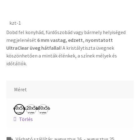
kzt-1
Dobd fel konyhád, fürdőszobád vagy bármely helyiséged
megjelenését
6 mm vastag, edzett, nyomtatott
UltraClear üveg hátfallal
! A kristálytiszta üvegnek
köszönhetően a minták élénkek, a színek mélyek és
időtállók.
Méret
60x58
120x58
180x58
cm
cm
cm
Törlés
Várható szállítás: augusztus 16. - augusztus 25.