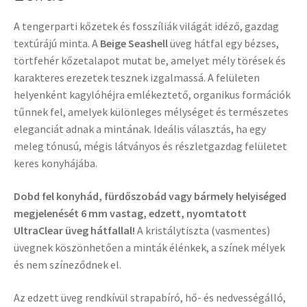
A tengerparti kőzetek és fosszíliák világát idéző, gazdag
textúrájú minta. A
Beige Seashell
üveg hátfal egy bézses,
törtfehér kőzetalapot mutat be, amelyet mély törések és
karakteres erezetek tesznek izgalmassá. A felületen
helyenként kagylóhéjra emlékeztető, organikus formációk
tűnnek fel, amelyek különleges mélységet és természetes
eleganciát adnak a mintának. Ideális választás, ha egy
meleg tónusú, mégis látványos és részletgazdag felületet
keres konyhájába.
Dobd fel konyhád, fürdőszobád vagy bármely helyiséged
megjelenését 6 mm vastag, edzett, nyomtatott
UltraClear üveg hátfallal!
A kristálytiszta (vasmentes)
üvegnek köszönhetően a minták élénkek, a színek mélyek
és nem színeződnek el.
Az edzett üveg rendkívül strapabíró, hő- és nedvességálló,