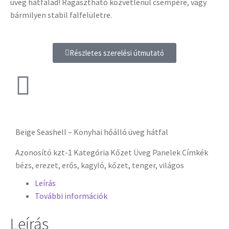
üveg hátfalad! Ragasztható közvetlenül csempére, vagy
bármilyen stabil falfelületre.
Részletes szerelési útmutató
Beige Seashell – Konyhai hőálló üveg hátfal
Azonosító
kzt-1
Kategória
Kőzet Üveg Panelek
Címkék
bézs
,
erezet
,
erős
,
kagyló
,
kőzet
,
tenger
,
világos
Leírás
További információk
Leírás