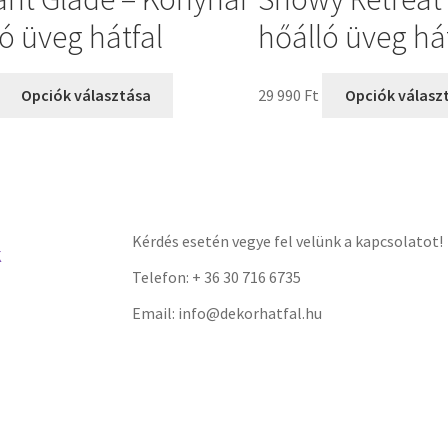
ó üveg hátfal
hőálló üveg há
Opciók választása
29 990
Ft
Opciók válasz
Kérdés esetén vegye fel velünk a kapcsolatot!
K
Telefon: + 36 30 716 6735
Email: info@dekorhatfal.hu