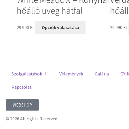
hőálló üveg hátfal
hőáll
29 990
Ft
Opciók választása
29 990
Ft
Szolgáltatások
Vélemények
Galéria
GYI
Kapcsolat
WEBSHOP
© 2026 All rights Reserved.