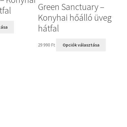
Green Sanctuary –
tfal
Konyhai hőálló üveg
hátfal
tása
29 990
Ft
Opciók választása