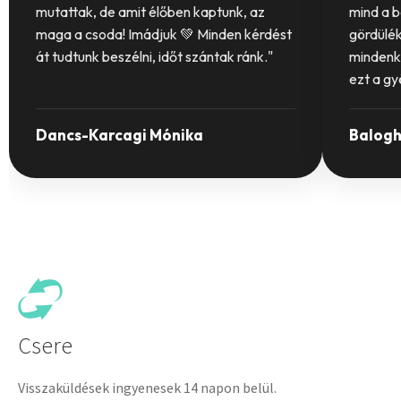
mutattak, de amit élőben kaptunk, az
mind a b
maga a csoda! Imádjuk 💚 Minden kérdést
gördülék
át tudtunk beszélni, időt szántak ránk."
mindenki
ezt a g
Dancs-Karcagi Mónika
Balogh
Csere
Visszaküldések ingyenesek 14 napon belül.