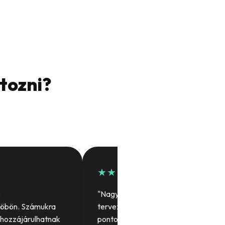
rtozni?
★★★★★
s
"Nagyon sok segítséget kaptunk a
köbön. Számukra
tervezés során. Köszönjük a precíz,
 hozzájárulhatnak
pontos munkát, lenyűgöző lett az