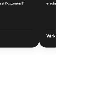
ez! Köszönöm!"
eredmény!"
Várkondi László