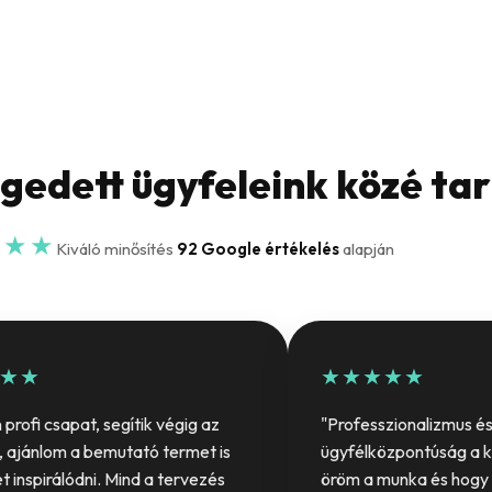
égedett ügyfeleink közé ta
★★★
Kiváló minősítés
92 Google értékelés
alapján
★★
★★★★★
profi csapat, segítik végig az
"Professzionalizmus é
, ajánlom a bemutató termet is
ügyfélközpontúság a 
et inspirálódni. Mind a tervezés
öröm a munka és hogy