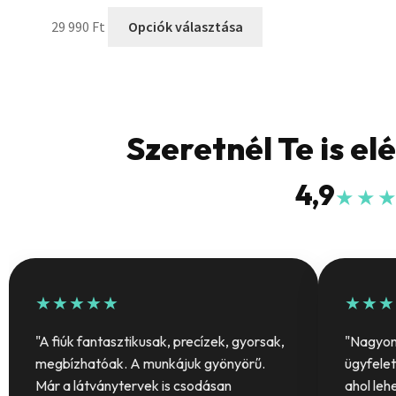
29 990
Ft
Opciók választása
Szeretnél Te is el
4,9
★★
★★★★★
★★★
"A fiúk fantasztikusak, precízek, gyorsak,
"Nagyon 
megbízhatóak. A munkájuk gyönyörű.
ügyfelet
Már a látványtervek is csodásan
ahol leh