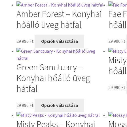
Amber Forest – Konyhai
Fae F
hőálló üveg hátfal
hőáll
29 990
Ft
Opciók választása
29 990
Ft
Misty
Green Sanctuary –
hőáll
Konyhai hőálló üveg
hátfal
29 990
Ft
29 990
Ft
Opciók választása
Misty Peaks – Konyhai
Moss