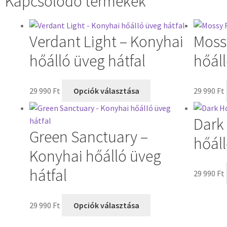
Kapcsolódó termékek
Verdant Light – Konyhai
Moss
hőálló üveg hátfal
hőáll
29 990
Ft
Opciók választása
29 990
Ft
Dark
Green Sanctuary –
hőáll
Konyhai hőálló üveg
hátfal
29 990
Ft
29 990
Ft
Opciók választása