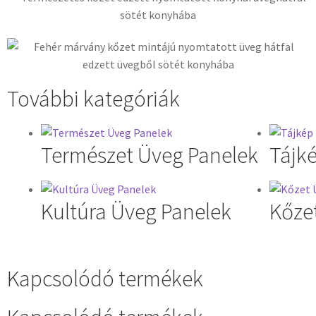
További kategóriák
Természet Üveg Panelek
Tájk
Kultúra Üveg Panelek
Kőze
Kapcsolódó termékek