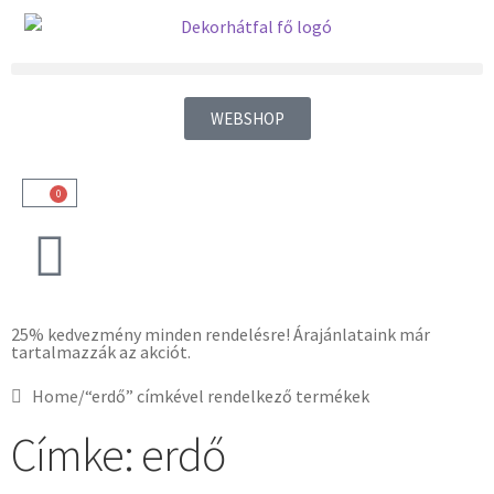
WEBSHOP
0
25% kedvezmény minden rendelésre! Árajánlataink már
tartalmazzák az akciót.
Home
/
“erdő” címkével rendelkező termékek
Címke: erdő