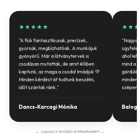
★★★★★
★★★
"A fiúk fantasztikusak, precízek,
"Nagyon 
gyorsak, megbízhatóak. A munkájuk
ügyfelet
gyönyörű. Már a látványtervek is
ahol leh
csodásan mutattak, de amit élőben
mind a b
kaptunk, az maga a csoda! Imádjuk 💚
gördülék
Minden kérdést át tudtunk beszélni,
mindenki
időt szántak ránk."
szépen 
Dancs-Karcagi Mónika
Balogh
← Lapozz a további értékelésekért →