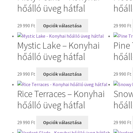
hőálló üveg hátfal
hőáll
29 990
Ft
Opciók választása
29 990
Ft
Mystic Lake – Konyhai
Pine 
hőálló üveg hátfal
hőáll
29 990
Ft
Opciók választása
29 990
Ft
Rice Terraces – Konyhai
Snow
hőálló üveg hátfal
hőáll
29 990
Ft
Opciók választása
29 990
Ft