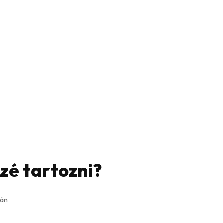
özé tartozni?
ján