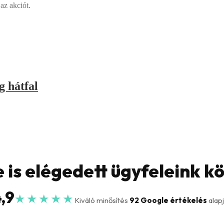
az akciót.
 hátfal
 is elégedett ügyfeleink k
,9
★★★★★
Kiváló minősítés
92 Google értékelés
alap