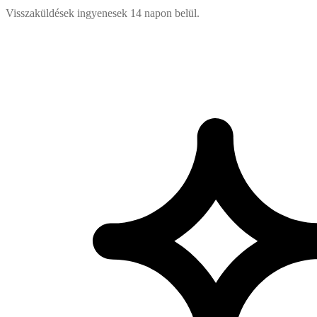
Visszaküldések ingyenesek 14 napon belül.