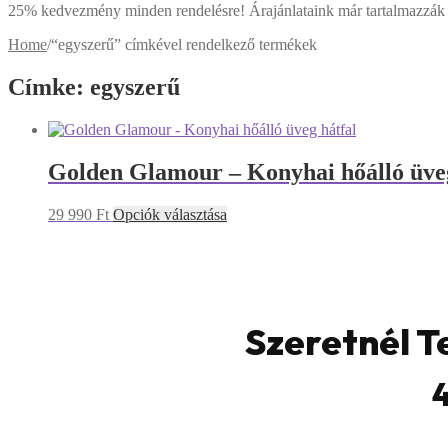
25% kedvezmény minden rendelésre! Árajánlataink már tartalmazzák 
Home
/
“egyszerű” címkével rendelkező termékek
Címke: egyszerű
Golden Glamour – Konyhai hőálló üveg
Ennek
29 990
Ft
Opciók választása
a
terméknek
több
variációja
van.
A
Szeretnél Te
változatok
a
termékoldalon
4
választhatók
ki