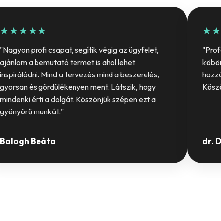
★★★★★
★★
"Nagyon profi csapat, segítik végig az ügyfelet,
"Prof
ajánlom a bemutató termet is ahol lehet
köbö
inspirálódni. Mind a tervezés mind a beszerelés,
hozzá
gyorsan és gördülékenyen ment. Látszik, hogy
Kösz
mindenki érti a dolgát. Köszönjük szépen ezt a
gyönyörű munkát."
Balogh Beáta
dr. 