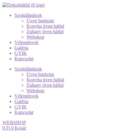
Szolgáltatások
Üveg burkolat
Konyha üveg hátfal
Zuhany üveg hátfal
Webshop
Vélemények
Galéria
GYIK
Kapcsolat
Szolgáltatások
Üveg burkolat
Konyha üveg hátfal
Zuhany üveg hátfal
Webshop
Vélemények
Galéria
GYIK
Kapcsolat
WEBSHOP
0
Ft
0
Kosár