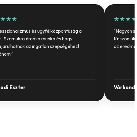
★★★
★★★★
esszionalizmus és ügyfélközpontúság a
"Nagyon so
n. Számukra öröm a munka és hogy
Köszönjük 
járulhatnak az ingatlan szépségéhez!
az eredmé
önöm!"
Dadi Eszter
Várkondi