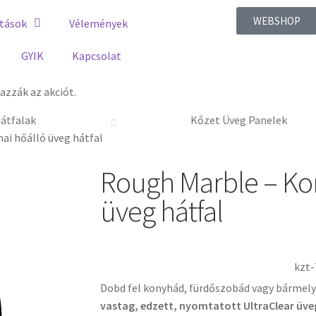
WEBSHOP
tások
Vélemények
GYIK
Kapcsolat
zzák az akciót.
átfalak
Kőzet Üveg Panelek
ai hőálló üveg hátfal
Rough Marble – Ko
üveg hátfal
kzt-
Dobd fel konyhád, fürdőszobád vagy bármel
vastag, edzett, nyomtatott UltraClear üveg