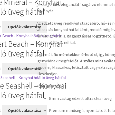
 Mineral – Konyhai
„indusztriális eleganciát” sugárzó elemmel 
ló üveg hátfal
látványát.
Az edzett üveg rendkívül strapabíró, hő- és n
t
Opciók választása
választás konyhai hátfalként, mosdó mögé v
falfelületként is.
Ragasztással rögzíthető
, 
rt Beach – Konyhai
egyszerű, fúrás nélkül.
ló üveg hátfal
A termék
fix méretekben érhető el
, így kön
igényeidnek megfelelőt. A
széles mintavála
modern, klasszikus, letisztult vagy extravag
t
Opciók választása
illeszkedjen.
e Seashell – Konyhai
Főbb jellemzők:
ló üveg hátfal
6 mm vastag edzett ultra clear üveg
t
Opciók választása
Prémium minőségű, nyomtatott felü