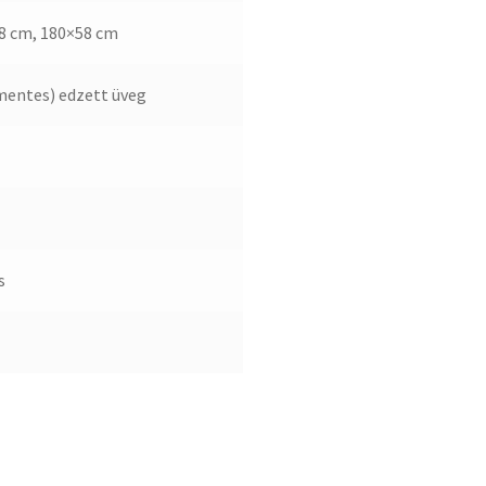
8 cm, 180×58 cm
smentes) edzett üveg
s