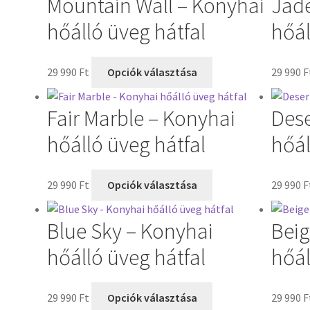
Mountain Wall – Konyhai
Jade
hőálló üveg hátfal
hőál
29 990
Ft
Opciók választása
29 990
F
Fair Marble – Konyhai
Dese
hőálló üveg hátfal
hőál
29 990
Ft
Opciók választása
29 990
F
Blue Sky – Konyhai
Beig
hőálló üveg hátfal
hőál
29 990
Ft
Opciók választása
29 990
F