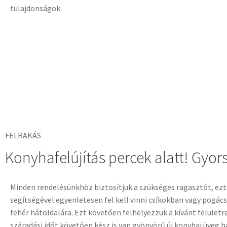
FELRAKÁS
Konyhafelújítás percek alatt! Gyors
Minden rendelésünkhöz biztosítjuk a szükséges ragasztót, ez
segítségével egyenletesen fel kell vinni csíkokban vagy pogác
fehér hátoldalára. Ezt követően felhelyezzük a kívánt felületre
száradási időt követően kész is van gyönyörű új konyhai üveg h