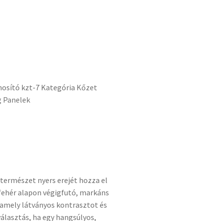
nosító
kzt-7
Kategória
Kőzet
 Panelek
 természet nyers erejét hozza el
 fehér alapon végigfutó, markáns
 amely látványos kontrasztot és
választás, ha egy hangsúlyos,