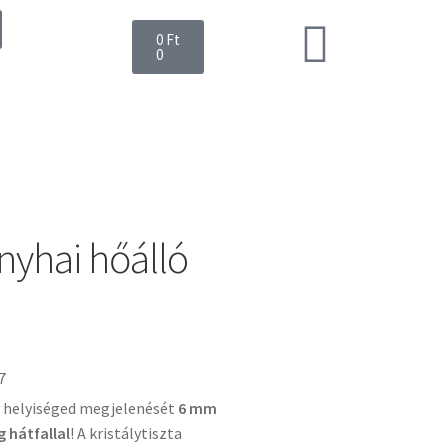
0
Ft
0
nyhai hőálló
7
y helyiséged megjelenését
6 mm
 hátfallal
! A kristálytiszta