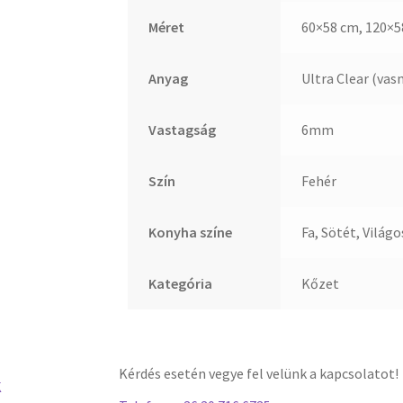
Méret
60×58 cm, 120×5
Anyag
Ultra Clear (va
Vastagság
6mm
Szín
Fehér
Konyha színe
Fa, Sötét, Világo
Kategória
Kőzet
Kérdés esetén vegye fel velünk a kapcsolatot!
K