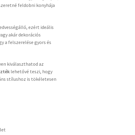
szeretné feldobni konyhája
edvességálló, ezért ideális
agy akár dekorációs
így a felszerelése gyors és
nyen kiválaszthatod az
szték
lehetővé teszi, hogy
áns stílushoz is tökéletesen
let