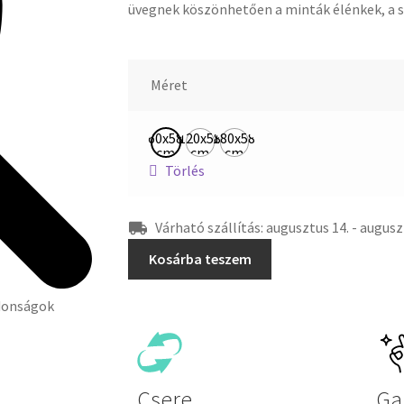
üvegnek köszönhetően a minták élénkek, a sz
Méret
60x58
120x58
180x58
cm
cm
cm
Törlés
Várható szállítás: augusztus 14. - augusz
Kosárba teszem
Csere
Ga