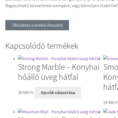
Ragasztható közvetlenül csempére, vagy bármilyen stabil falf
Részletes szerelési útmutató
Kapcsolódó termékek
Strong Marble – Konyhai
Smo
hőálló üveg hátfal
Kony
hátf
29 990
Ft
Opciók választása
29 990
F