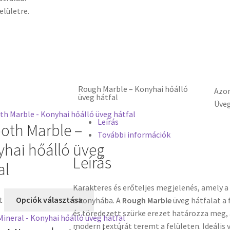
elületre.
Rough Marble – Konyhai hőálló
Azo
üveg hátfal
Üveg
Leírás
oth Marble –
További információk
hai hőálló üveg
Leírás
al
Karakteres és erőteljes megjelenés, amely a
t
Opciók választása
a konyhába. A
Rough Marble
üveg hátfalat a
és töredezett szürke erezet határozza meg,
modern textúrát teremt a felületen. Ideális 