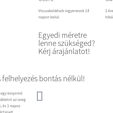
Visszaküldések ingyenesek 14
2 év
napon belül.
hibá
Egyedi méretre
lenne szükséged?
Kérj árajánlatot!
 felhelyezés bontás nélkül!
t egy kinyomó
sákként az üveg
, és 1 napos
átfalad!