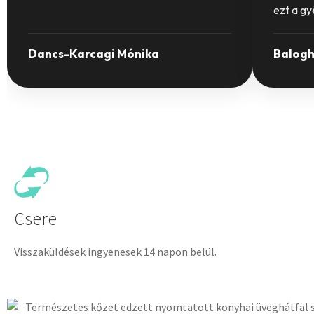
ezt a g
Dancs-Karcagi Mónika
Balogh
Csere
Visszaküldések ingyenesek 14 napon belül.