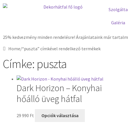
Szolgálta
Galéria
25% kedvezmény minden rendelésre! Árajánlataink már tartalma
Home
/
“puszta” címkével rendelkező termékek
Címke: puszta
Dark Horizon – Konyhai
hőálló üveg hátfal
29 990
Ft
Opciók választása