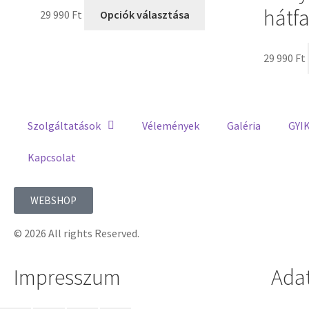
hátfa
29 990
Ft
Opciók választása
29 990
Ft
Szolgáltatások
Vélemények
Galéria
GYI
Kapcsolat
WEBSHOP
© 2026 All rights Reserved.
Impresszum
Ada