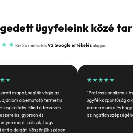
égedett ügyfeleink közé ta
★★★
Kiváló minősítés
92 Google értékelés
alapján
★★
★★★★★
profi csapat, segítik végig az
"Professzionalizmus é
, ajánlom a bemutató termet is
ügyfélközpontúság a 
et inspirálódni. Mind a tervezés
öröm a munka és hogy
eszerelés, gyorsan és
az ingatlan szépségéh
enyen ment. Látszik, hogy
 érti a dolgát. Köszönjük szépen