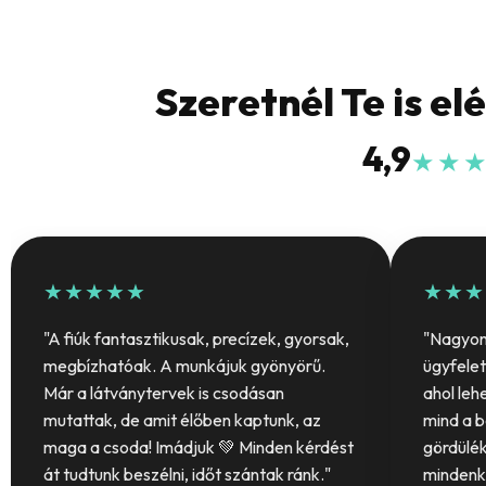
Szeretnél Te is el
4,9
★★
★★★★★
★★★
"A fiúk fantasztikusak, precízek, gyorsak,
"Nagyon 
megbízhatóak. A munkájuk gyönyörű.
ügyfelet
Már a látványtervek is csodásan
ahol leh
mutattak, de amit élőben kaptunk, az
mind a b
maga a csoda! Imádjuk 💚 Minden kérdést
gördülék
át tudtunk beszélni, időt szántak ránk."
mindenki