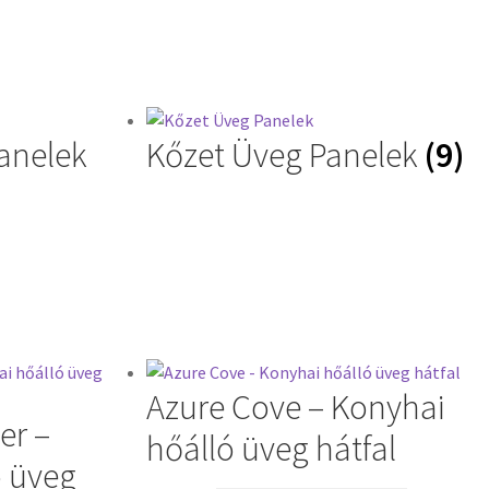
anelek
Kőzet Üveg Panelek
(9)
Azure Cove – Konyhai
er –
hőálló üveg hátfal
ó üveg