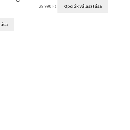
29 990
Ft
Opciók választása
tása