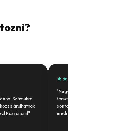
rtozni?
★★★★★
s
"Nagyon sok segítséget kaptunk a
köbön. Számukra
tervezés során. Köszönjük a precíz,
 hozzájárulhatnak
pontos munkát, lenyűgöző lett az
ez! Köszönöm!"
eredmény!"