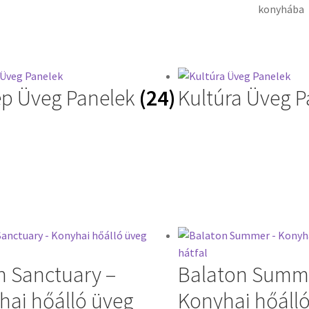
ép Üveg Panelek
(24)
Kultúra Üveg P
n Sanctuary –
Balaton Summ
hai hőálló üveg
Konyhai hőáll