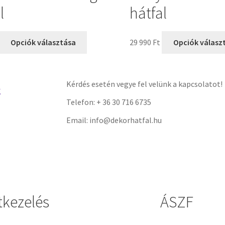
l
hátfal
Opciók választása
29 990
Ft
Opciók válasz
Kérdés esetén vegye fel velünk a kapcsolatot!
K
Telefon: + 36 30 716 6735
Email: info@dekorhatfal.hu
tkezelés
ÁSZF