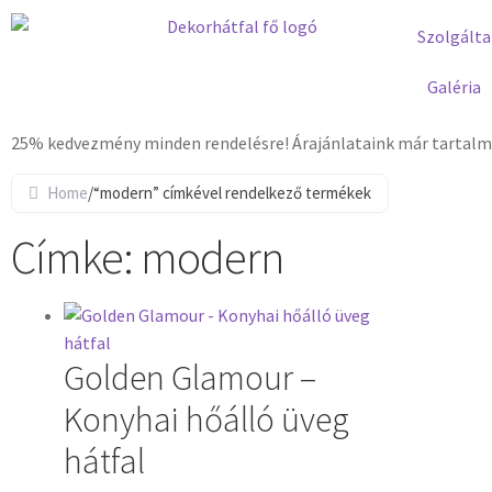
Szolgálta
Galéria
25% kedvezmény minden rendelésre! Árajánlataink már tartalma
Home
/
“modern” címkével rendelkező termékek
Címke: modern
Golden Glamour –
Konyhai hőálló üveg
hátfal