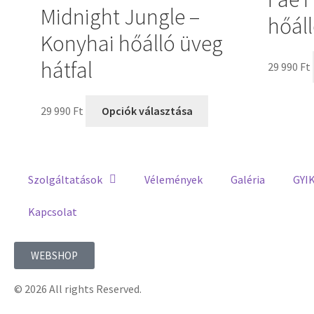
Midnight Jungle –
hőáll
Konyhai hőálló üveg
hátfal
29 990
Ft
29 990
Ft
Opciók választása
Szolgáltatások
Vélemények
Galéria
GYI
Kapcsolat
WEBSHOP
© 2026 All rights Reserved.