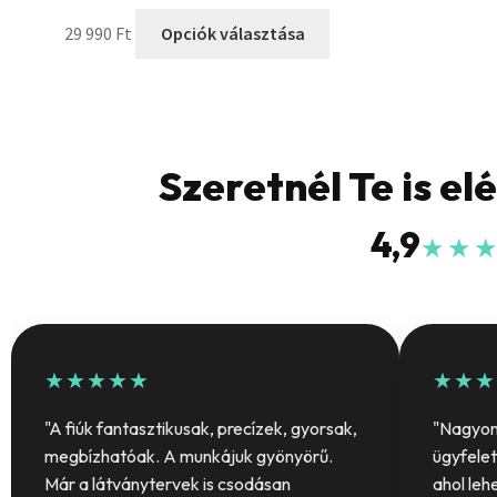
29 990
Ft
Opciók választása
Szeretnél Te is el
4,9
★★
★★★★★
★★★
"A fiúk fantasztikusak, precízek, gyorsak,
"Nagyon 
megbízhatóak. A munkájuk gyönyörű.
ügyfelet
Már a látványtervek is csodásan
ahol leh