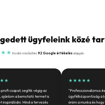
égedett ügyfeleink közé ta
★★★
Kiváló minősítés
92 Google értékelés
alapján
★★
★★★★★
profi csapat, segítik végig az
"Professzionalizmus é
, ajánlom a bemutató termet is
ügyfélközpontúság a 
et inspirálódni. Mind a tervezés
öröm a munka és hogy