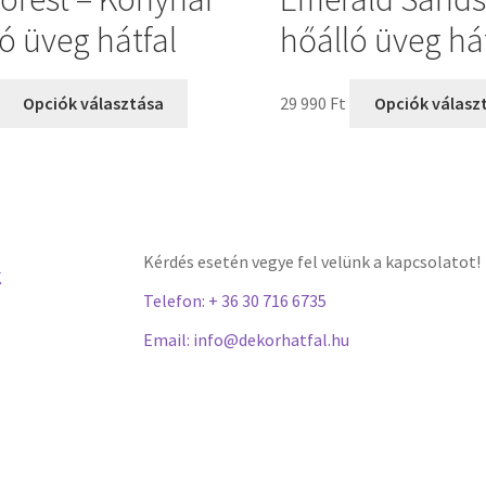
ó üveg hátfal
hőálló üveg há
Opciók választása
29 990
Ft
Opciók válasz
Kérdés esetén vegye fel velünk a kapcsolatot!
K
Telefon: + 36 30 716 6735
Email: info@dekorhatfal.hu