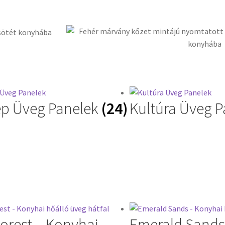
ép Üveg Panelek
(24)
Kultúra Üveg P
orest – Konyhai
Emerald Sands