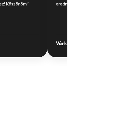
ez! Köszönöm!"
eredmény!"
Várkondi László