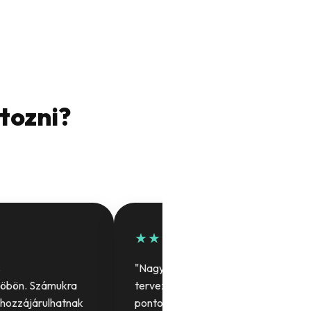
rtozni?
★★★★★
s
"Nagyon sok segítséget kaptunk a
köbön. Számukra
tervezés során. Köszönjük a precíz,
 hozzájárulhatnak
pontos munkát, lenyűgöző lett az