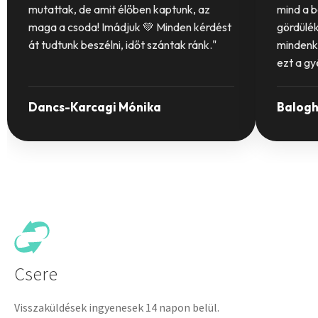
mutattak, de amit élőben kaptunk, az
mind a b
maga a csoda! Imádjuk 💚 Minden kérdést
gördülék
át tudtunk beszélni, időt szántak ránk."
mindenki
ezt a g
Dancs-Karcagi Mónika
Balogh
Csere
Visszaküldések ingyenesek 14 napon belül.