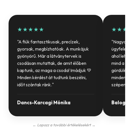
★★★★★
★★★
"A fiúk fantasztikusak, precízek,
"Nagyon 
gyorsak, megbízhatóak. A munkájuk
ügyfelet
gyönyörű. Már a látványtervek is
ahol leh
csodásan mutattak, de amit élőben
mind a b
kaptunk, az maga a csoda! Imádjuk 💚
gördülék
Minden kérdést át tudtunk beszélni,
mindenki
időt szántak ránk."
szépen 
Dancs-Karcagi Mónika
Balogh
← Lapozz a további értékelésekért →