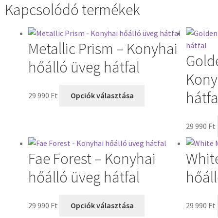
Kapcsolódó termékek
Metallic Prism – Konyhai
Gold
hőálló üveg hátfal
Kony
hátfa
29 990
Ft
Opciók választása
29 990
Ft
Fae Forest – Konyhai
Whit
hőálló üveg hátfal
hőáll
29 990
Ft
Opciók választása
29 990
Ft