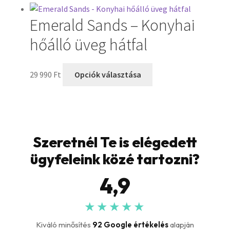
Emerald Sands – Konyhai
hőálló üveg hátfal
29 990
Ft
Opciók választása
Szeretnél Te is elégedett
ügyfeleink közé tartozni?
4,9
★★★★★
Kiváló minősítés
92 Google értékelés
alapján