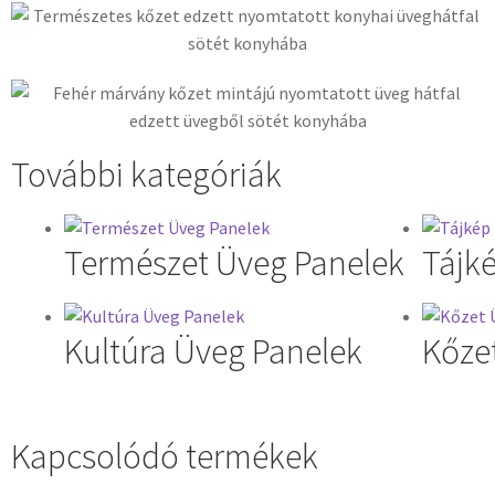
További kategóriák
Természet Üveg Panelek
Tájk
Kultúra Üveg Panelek
Kőze
Kapcsolódó termékek