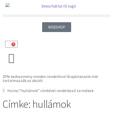
WEBSHOP
0
25% kedvezmény minden rendelésre! Árajánlataink már
tartalmazzák az akciót.
Home
/
“hullámok” címkével rendelkező termékek
Címke: hullámok