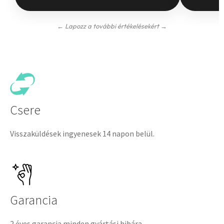
← Lapozz a további értékelésekért →
Csere
Visszaküldések ingyenesek 14 napon belül.
Garancia
2 éves garancia minden gyártási hibára.