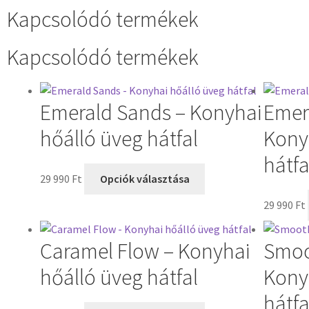
Kapcsolódó termékek
Kapcsolódó termékek
Emerald Sands – Konyhai
Emer
hőálló üveg hátfal
Kony
hátfa
29 990
Ft
Opciók választása
29 990
Ft
Caramel Flow – Konyhai
Smoo
hőálló üveg hátfal
Kony
hátfa