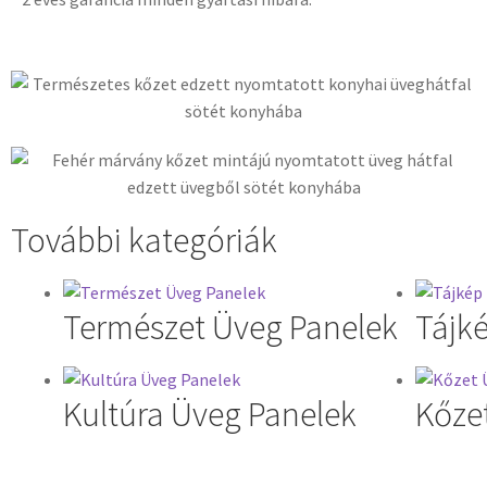
További kategóriák
Természet Üveg Panelek
Tájk
Kultúra Üveg Panelek
Kőze