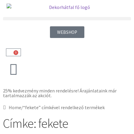
WEBSHOP
0
25% kedvezmény minden rendelésre! Árajánlataink már
tartalmazzák az akciót.
Home
/
“fekete” címkével rendelkező termékek
Címke: fekete