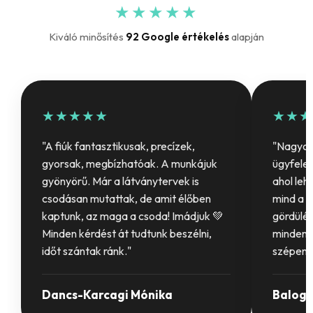
★★★★★
Kiváló minősítés
92 Google értékelés
alapján
★★★★★
★★★
"A fiúk fantasztikusak, precízek,
"Nagyon 
gyorsak, megbízhatóak. A munkájuk
ügyfelet
gyönyörű. Már a látványtervek is
ahol leh
csodásan mutattak, de amit élőben
mind a b
kaptunk, az maga a csoda! Imádjuk 💚
gördülék
Minden kérdést át tudtunk beszélni,
mindenki
időt szántak ránk."
szépen 
Dancs-Karcagi Mónika
Balogh