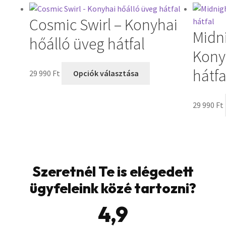
Cosmic Swirl – Konyhai
Midn
hőálló üveg hátfal
Kony
hátfa
29 990
Ft
Opciók választása
29 990
Ft
Szeretnél Te is elégedett
ügyfeleink közé tartozni?
4,9