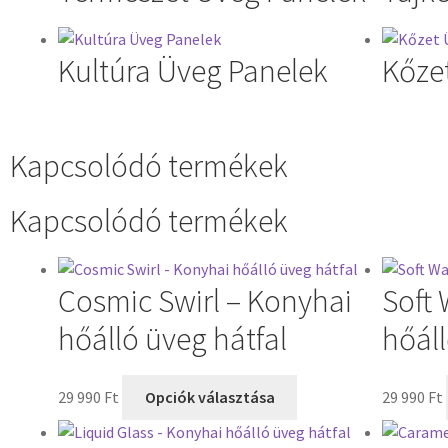
Kultúra Üveg Panelek
Kőze
Kapcsolódó termékek
Kapcsolódó termékek
Cosmic Swirl – Konyhai
Soft
hőálló üveg hátfal
hőáll
29 990
Ft
Opciók választása
29 990
Ft