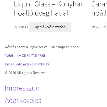
Liquid Glass – Konyhai
Cara
hőálló üveg hátfal
hőáll
29 990
Ft
Opciók választása
29 990
Ft
Kérdés esetén vegye fel velünk a kapcsolatot!
Telefon: + 36 30 716 6735
Email: info@dekorhatfal.hu
© 2026 All rights Reserved.
Impresszum
Adatkezelés