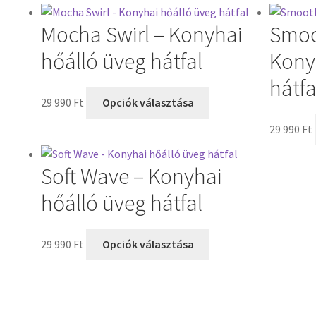
Mocha Swirl – Konyhai
Smoo
hőálló üveg hátfal
Kony
hátfa
29 990
Ft
Opciók választása
29 990
Ft
Soft Wave – Konyhai
hőálló üveg hátfal
29 990
Ft
Opciók választása