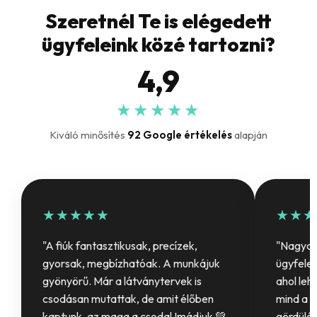
Szeretnél Te is elégedett
ügyfeleink közé tartozni?
4,9
★★★★★
Kiváló minősítés
92 Google értékelés
alapján
★★★★★
★★★
"A fiúk fantasztikusak, precízek,
"Nagyon 
gyorsak, megbízhatóak. A munkájuk
ügyfelet
gyönyörű. Már a látványtervek is
ahol leh
csodásan mutattak, de amit élőben
mind a b
kaptunk, az maga a csoda! Imádjuk 💚
gördülék