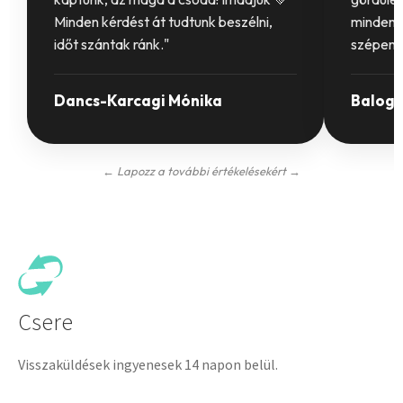
Minden kérdést át tudtunk beszélni,
mindenki
időt szántak ránk."
szépen 
Dancs-Karcagi Mónika
Balogh
← Lapozz a további értékelésekért →
Csere
Visszaküldések ingyenesek 14 napon belül.