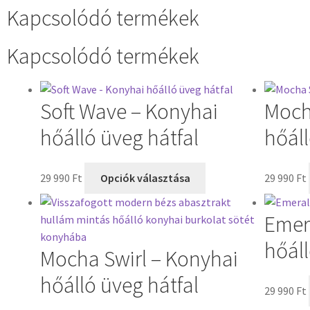
Kapcsolódó termékek
Kapcsolódó termékek
Soft Wave – Konyhai
Moch
hőálló üveg hátfal
hőáll
29 990
Ft
Opciók választása
29 990
Ft
Emer
hőáll
Mocha Swirl – Konyhai
hőálló üveg hátfal
29 990
Ft