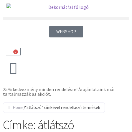
WEBSHOP
0
25% kedvezmény minden rendelésre! Árajánlataink már
tartalmazzák az akciót.
Home
/
“átlátszó” címkével rendelkező termékek
Címke: átlátszó