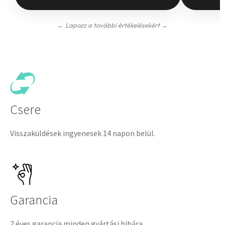
← Lapozz a további értékelésekért →
Csere
Visszaküldések ingyenesek 14 napon belül.
Garancia
2 éves garancia minden gyártási hibára.