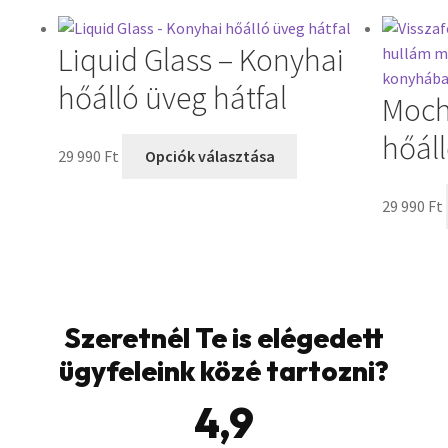
Liquid Glass – Konyhai
hőálló üveg hátfal
Moch
hőáll
29 990
Ft
Opciók választása
29 990
Ft
Szeretnél Te is elégedett
ügyfeleink közé tartozni?
4,9