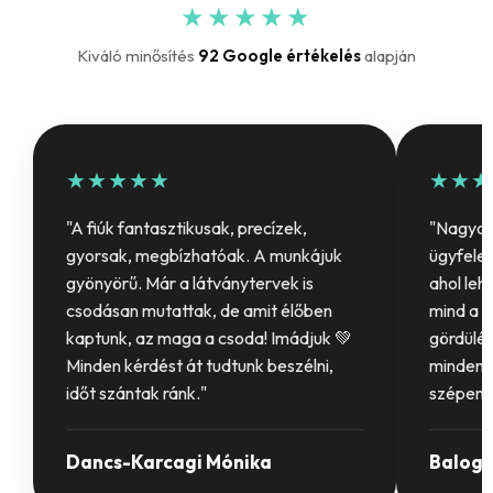
★★★★★
Kiváló minősítés
92 Google értékelés
alapján
★★★★★
★★★
"A fiúk fantasztikusak, precízek,
"Nagyon 
gyorsak, megbízhatóak. A munkájuk
ügyfelet
gyönyörű. Már a látványtervek is
ahol leh
csodásan mutattak, de amit élőben
mind a b
kaptunk, az maga a csoda! Imádjuk 💚
gördülék
Minden kérdést át tudtunk beszélni,
mindenki
időt szántak ránk."
szépen 
Dancs-Karcagi Mónika
Balogh