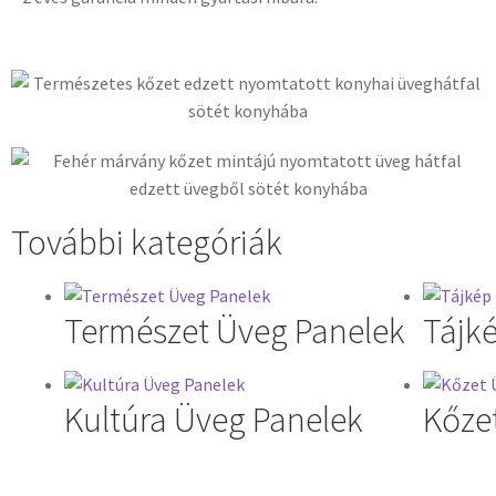
További kategóriák
Természet Üveg Panelek
Tájk
Kultúra Üveg Panelek
Kőze