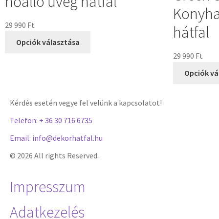
hőálló üveg hátfal
Konyha
29 990
Ft
hátfal
Opciók választása
29 990
Ft
Opciók vá
Kérdés esetén vegye fel velünk a kapcsolatot!
Telefon: + 36 30 716 6735
Email: info@dekorhatfal.hu
© 2026 All rights Reserved.
Impresszum
Adatkezelés