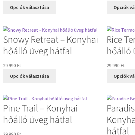
Opciók választása
Opciók vá
Snowy Retreat – Konyhai
Rice Te
hőálló üveg hátfal
hőálló 
29 990
Ft
29 990
Ft
Opciók választása
Opciók vá
Pine Trail – Konyhai
Paradi
hőálló üveg hátfal
Konyha
hátfal
29 990
Ft