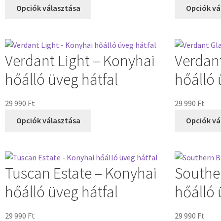
Opciók választása
Opciók vá
Verdant Light – Konyhai
Verdan
hőálló üveg hátfal
hőálló 
29 990
Ft
29 990
Ft
Opciók választása
Opciók vá
Tuscan Estate – Konyhai
Southe
hőálló üveg hátfal
hőálló 
29 990
Ft
29 990
Ft