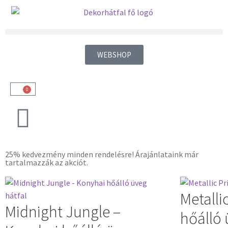
WEBSHOP
0
25% kedvezmény minden rendelésre! Árajánlataink már
tartalmazzák az akciót.
Metalli
Midnight Jungle –
hőálló 