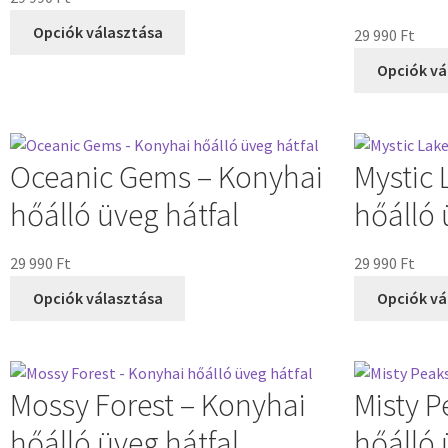
Opciók választása
29 990
Ft
Opciók vá
Oceanic Gems – Konyhai
Mystic 
hőálló üveg hátfal
hőálló 
29 990
Ft
29 990
Ft
Opciók választása
Opciók vá
Mossy Forest – Konyhai
Misty P
hőálló üveg hátfal
hőálló 