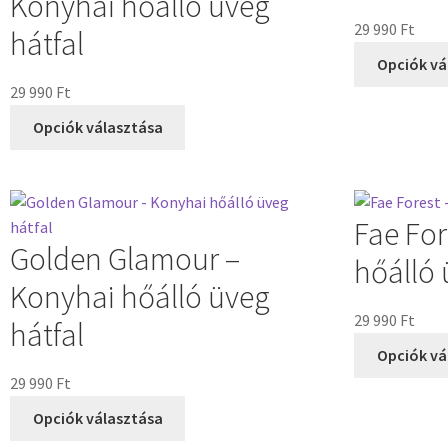
Konyhai hőálló üveg
29 990
Ft
hátfal
Opciók vá
29 990
Ft
Opciók választása
Fae For
Golden Glamour –
hőálló 
Konyhai hőálló üveg
29 990
Ft
hátfal
Opciók vá
29 990
Ft
Opciók választása