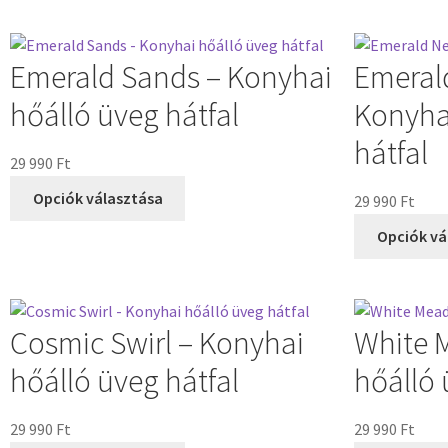
Emerald Sands – Konyhai
Emeral
hőálló üveg hátfal
Konyha
hátfal
29 990
Ft
Opciók választása
29 990
Ft
Opciók vá
Cosmic Swirl – Konyhai
White 
hőálló üveg hátfal
hőálló 
29 990
Ft
29 990
Ft