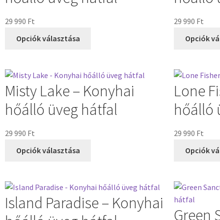
29 990
Ft
29 990
Ft
Opciók választása
Opciók vá
Misty Lake – Konyhai
Lone Fi
hőálló üveg hátfal
hőálló 
29 990
Ft
29 990
Ft
Opciók választása
Opciók vá
Island Paradise – Konyhai
Green 